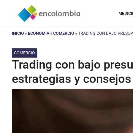
Saltar
al
MEDICI
contenido
INICIO
»
ECONOMÍA
»
COMERCIO
»
TRADING CON BAJO PRESUP
COMERCIO
Trading con bajo pres
estrategias y consejo