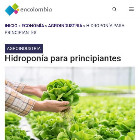
Saltar
Me
al
contenido
INICIO
»
ECONOMÍA
»
AGROINDUSTRIA
»
HIDROPONÍA PARA
PRINCIPIANTES
AGROINDUSTRIA
Hidroponía para principiantes