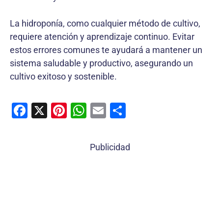
La hidroponía, como cualquier método de cultivo,
requiere atención y aprendizaje continuo. Evitar
estos errores comunes te ayudará a mantener un
sistema saludable y productivo, asegurando un
cultivo exitoso y sostenible.
F
X
Pi
W
E
C
a
nt
h
m
o
c
er
at
ai
m
Publicidad
e
e
s
l
p
b
st
A
ar
o
p
tir
o
p