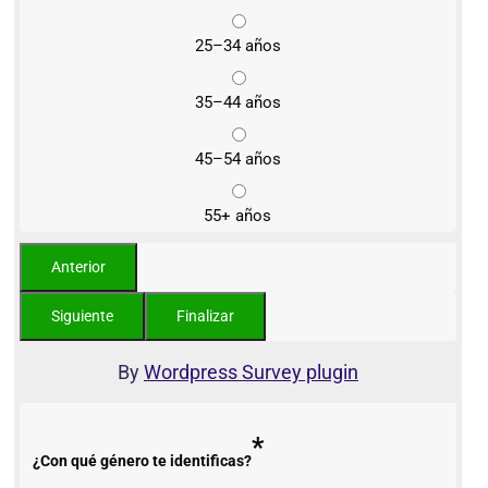
25–34 años
35–44 años
45–54 años
55+ años
By
Wordpress Survey plugin
*
¿Con qué género te identificas?