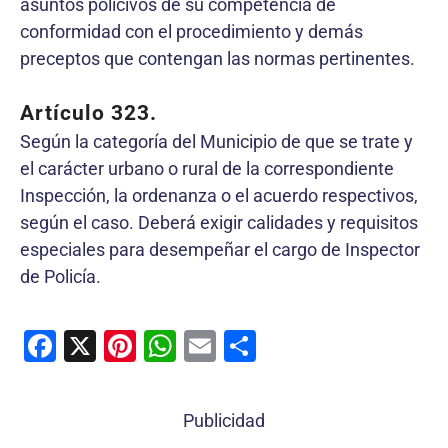
asuntos policivos de su competencia de
conformidad con el procedimiento y demás
preceptos que contengan las normas pertinentes.
Artículo 323.
Según la categoría del Municipio de que se trate y
el carácter urbano o rural de la correspondiente
Inspección, la ordenanza o el acuerdo respectivos,
según el caso. Deberá exigir calidades y requisitos
especiales para desempeñar el cargo de Inspector
de Policía.
F
X
Pi
W
E
C
a
nt
h
m
o
c
er
at
ai
m
Publicidad
e
e
s
l
p