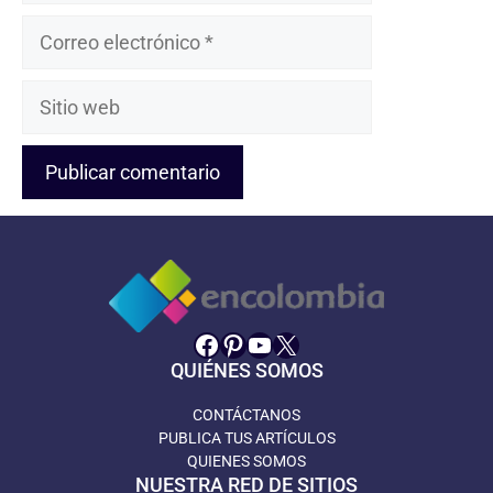
Correo
electrónico
Sitio
web
Facebook
Pinterest
YouTube
X
QUIÉNES SOMOS
CONTÁCTANOS
PUBLICA TUS ARTÍCULOS
QUIENES SOMOS
NUESTRA RED DE SITIOS