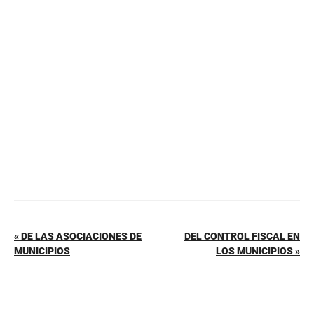
b
st
A
ar
o
p
tir
o
p
k
« DE LAS ASOCIACIONES DE
DEL CONTROL FISCAL EN
MUNICIPIOS
LOS MUNICIPIOS »