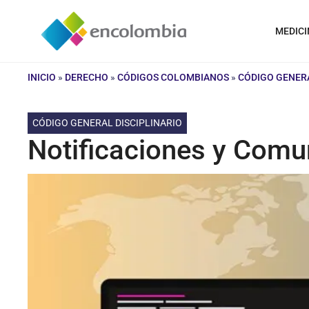
Saltar
al
MEDICI
contenido
INICIO
»
DERECHO
»
CÓDIGOS COLOMBIANOS
»
CÓDIGO GENERA
CÓDIGO GENERAL DISCIPLINARIO
Notificaciones y Comun