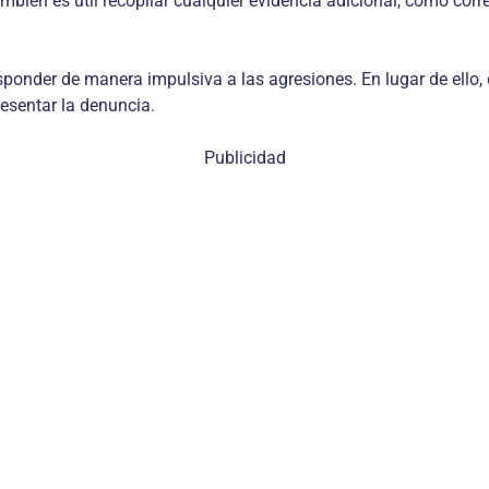
ién es útil recopilar cualquier evidencia adicional, como corre
ponder de manera impulsiva a las agresiones. En lugar de ello,
esentar la denuncia.
Publicidad