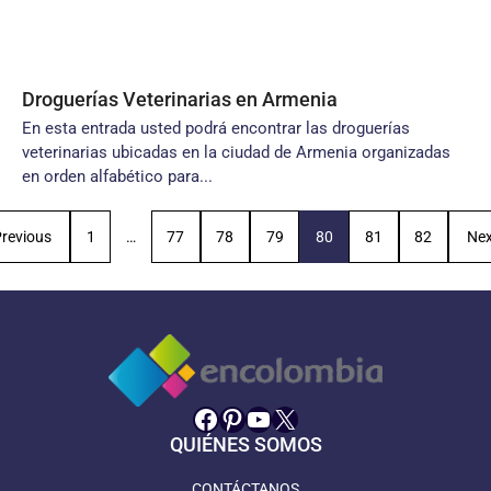
Droguerías Veterinarias en Armenia
En esta entrada usted podrá encontrar las droguerías
veterinarias ubicadas en la ciudad de Armenia organizadas
en orden alfabético para...
revious
1
…
77
78
79
80
81
82
Nex
Facebook
Pinterest
YouTube
X
QUIÉNES SOMOS
CONTÁCTANOS