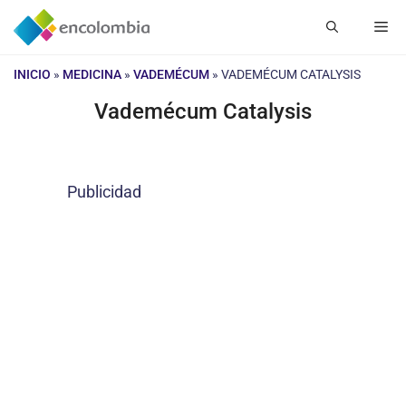
Saltar
Me
al
contenido
INICIO
»
MEDICINA
»
VADEMÉCUM
»
VADEMÉCUM CATALYSIS
Vademécum Catalysis
Publicidad