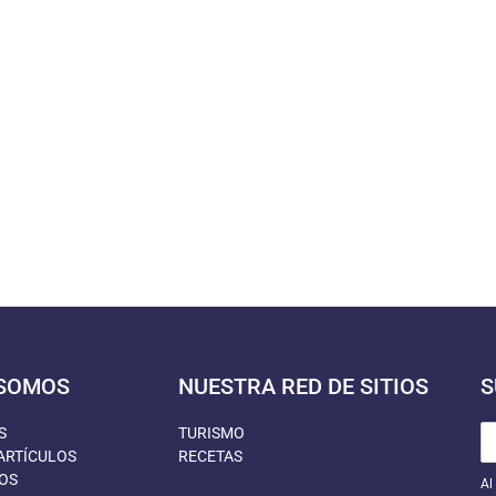
 SOMOS
NUESTRA RED DE SITIOS
S
S
TURISMO
ARTÍCULOS
RECETAS
OS
Al