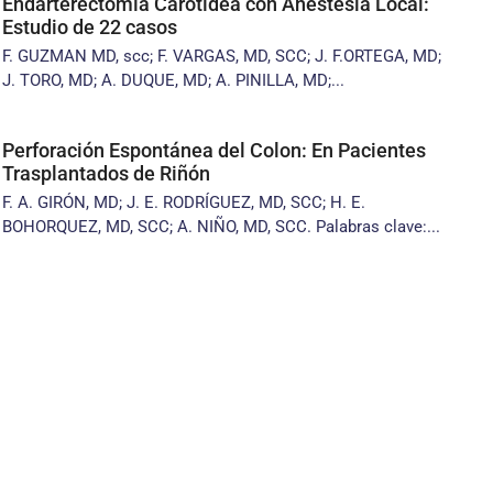
Endarterectomía Carotídea con Anestesia Local:
Estudio de 22 casos
F. GUZMAN MD, scc; F. VARGAS, MD, SCC; J. F.ORTEGA, MD;
J. TORO, MD; A. DUQUE, MD; A. PINILLA, MD;...
Perforación Espontánea del Colon: En Pacientes
Trasplantados de Riñón
F. A. GIRÓN, MD; J. E. RODRÍGUEZ, MD, SCC; H. E.
BOHORQUEZ, MD, SCC; A. NIÑO, MD, SCC. Palabras clave:...