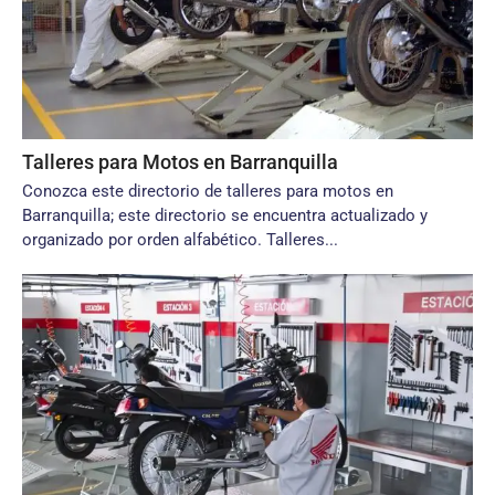
Talleres para Motos en Barranquilla
Conozca este directorio de talleres para motos en
Barranquilla; este directorio se encuentra actualizado y
organizado por orden alfabético. Talleres...