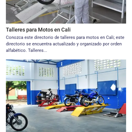
Talleres para Motos en Cali
Conozca este directorio de talleres para motos en Cali; este
directorio se encuentra actualizado y organizado por orden
alfabético. Talleres...