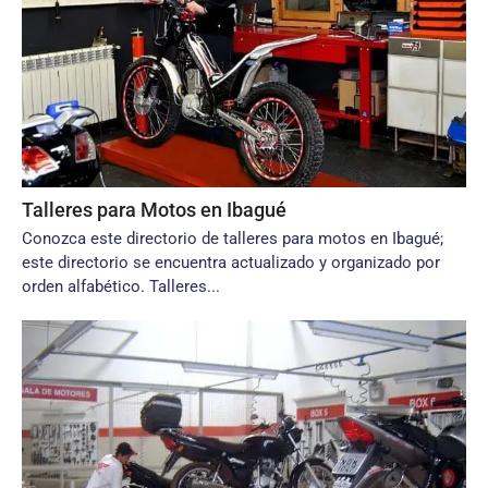
Talleres para Motos en Ibagué
Conozca este directorio de talleres para motos en Ibagué;
este directorio se encuentra actualizado y organizado por
orden alfabético. Talleres...