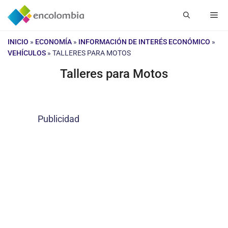
Saltar
Me
al
contenido
INICIO
»
ECONOMÍA
»
INFORMACIÓN DE INTERÉS ECONÓMICO
»
VEHÍCULOS
»
TALLERES PARA MOTOS
Talleres para Motos
Publicidad