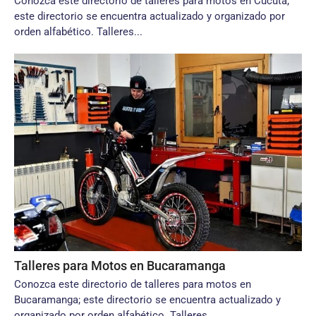
Conozca este directorio de talleres para motos en Cúcuta;
este directorio se encuentra actualizado y organizado por
orden alfabético. Talleres...
Talleres para Motos en Bucaramanga
Conozca este directorio de talleres para motos en
Bucaramanga; este directorio se encuentra actualizado y
organizado por orden alfabético. Talleres...