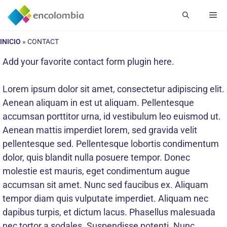
Saltar
Me
al
contenido
INICIO
»
CONTACT
Add your favorite contact form plugin here.
Lorem ipsum dolor sit amet, consectetur adipiscing elit.
Aenean aliquam in est ut aliquam. Pellentesque
accumsan porttitor urna, id vestibulum leo euismod ut.
Aenean mattis imperdiet lorem, sed gravida velit
pellentesque sed. Pellentesque lobortis condimentum
dolor, quis blandit nulla posuere tempor. Donec
molestie est mauris, eget condimentum augue
accumsan sit amet. Nunc sed faucibus ex. Aliquam
tempor diam quis vulputate imperdiet. Aliquam nec
dapibus turpis, et dictum lacus. Phasellus malesuada
nec tortor a sodales. Suspendisse potenti. Nunc